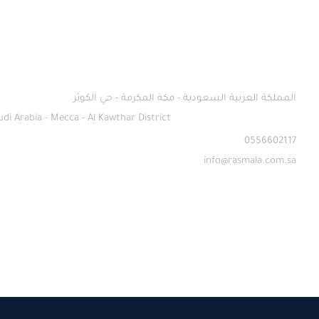
المملكة العربية السعودية - مكة المكرمة - حي الكوثر
di Arabia - Mecca - Al Kawthar District
0556602117
info@rasmala.com.sa​